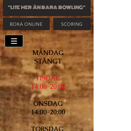
"LITE MER ÄN BARA BOWLING"
BOKA ONLINE
SCORING
MÅNDAG
STÄNGT
TISDAG
14:00-20:00
ONSDAG
14:00-20:00
TORSDAG