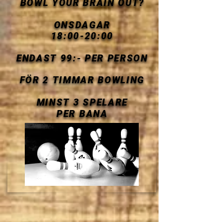
BOWL YOUR BRAIN OUT?
BOWL YOUR BRAIN OUT?
ONSDAGAR
ONSDAGAR
18:00-20:00
18:00-20:00
ENDAST 99:- PER PERSON
ENDAST 99:- PER PERSON
FÖR 2 TIMMAR BOWLING
FÖR 2 TIMMAR BOWLING
MINST 3 SPELARE
MINST 3 SPELARE
PER BANA
PER BANA