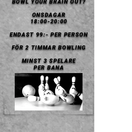
BOWL YOUR BRAIN OUT?
BOWL YOUR BRAIN OUT?
ONSDAGAR
ONSDAGAR
18:00-20:00
18:00-20:00
ENDAST 99:- PER PERSON
ENDAST 99:- PER PERSON
FÖR 2 TIMMAR BOWLING
FÖR 2 TIMMAR BOWLING
MINST 3 SPELARE
MINST 3 SPELARE
PER BANA
PER BANA